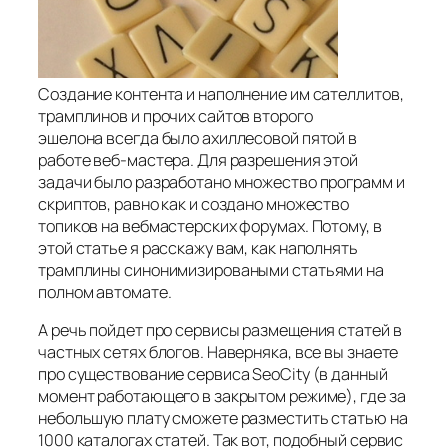
Создание контента и наполнение им сателлитов,
трамплинов и прочих сайтов второго
эшелона всегда было ахиллесовой пятой в
работе веб-мастера. Для разрешения этой
задачи было разработано множество программ и
скриптов, равно как и создано множество
топиков на вебмастерских форумах. Потому, в
этой статье я расскажу вам, как наполнять
трамплины синонимизироваными статьями на
полном автомате.
А речь пойдет про сервисы размещения статей в
частных сетях блогов. Наверняка, все вы знаете
про существование сервиса SeoCity (в данный
момент работающего в закрытом режиме), где за
небольшую плату сможете разместить статью на
1000 каталогах статей. Так вот, подобный сервис