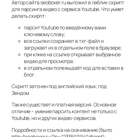
Автор сайта seoboxer.ru выложил в паблик скрипт
для парсинга видео с сервиса Youtube. Что умеет
делать скирпт:
парсит Youtube по введённому вами
ключевому слову;
все ссылки сохраняет в тхт-файл и
загружает их в отдельном поле в браузере;
при клике на ссылке открывает выбранное
видео для просмотра;
в отдельном поле выдаёт код для вставки в
блог.
Скрипт заточен под английский язык; под
Зендом.
Также существет и платная версия. Основное
отличие – умение парсить контент не только с
Youtube, но и других видео-сервисов.
Подробности и ссылка на скачивание (было
http://seoboxer.ru/?p=1233500940#post),