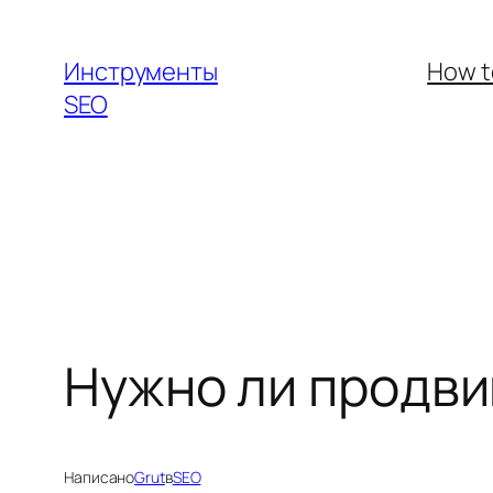
Перейти
к
Инструменты
How t
содержимому
SEO
Нужно ли продви
Написано
Grut
в
SEO