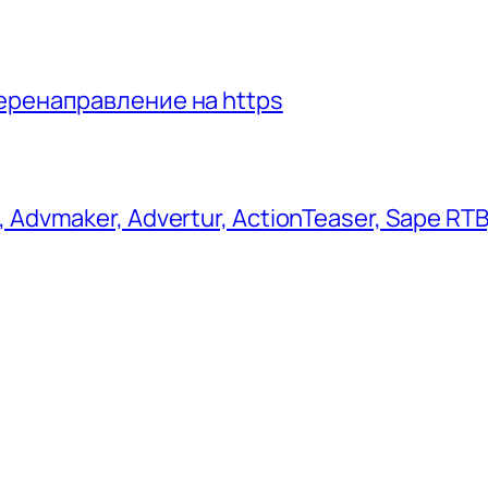
еренаправление на https
dvmaker, Advertur, ActionTeaser, Sape RTB,